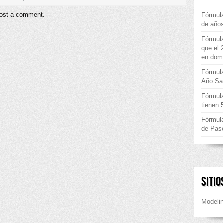
ost a comment.
Fórmula
de años
Fórmula
que el 
en dom
Fórmul
Año Sa
Fórmula
tienen 
Fórmul
de Pas
SITIO
Modeli