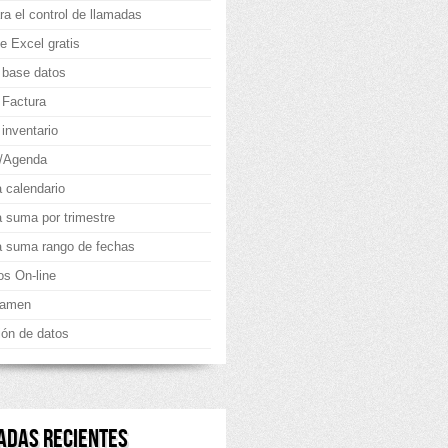
ra el control de llamadas
e Excel gratis
 base datos
 Factura
inventario
g/Agenda
a calendario
la suma por trimestre
la suma rango de fechas
os On-line
xamen
ión de datos
ADAS RECIENTES