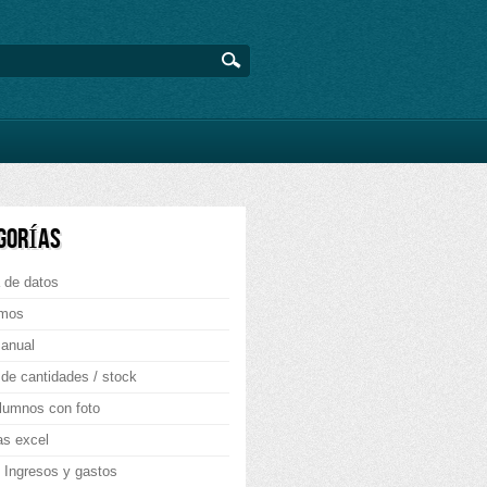
GORÍAS
 de datos
mos
 anual
 de cantidades / stock
lumnos con foto
as excel
 Ingresos y gastos