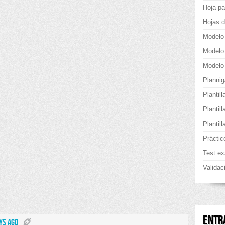
Hoja pa
Hojas d
Modelo
Modelo
Modelo 
Planni
Plantill
Plantil
Plantil
Práctic
Test e
Validac
ENTR
YS AGO