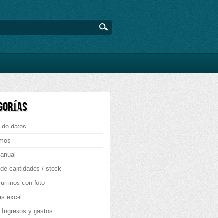
GORÍAS
 de datos
mos
 anual
 de cantidades / stock
lumnos con foto
as excel
 Ingresos y gastos