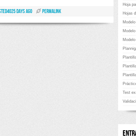
Hoja pa
STED4025 DAYS AGO
PERMALINK
Hojas d
Modelo
Modelo
Modelo 
Planni
Plantill
Plantil
Plantil
Práctic
Test e
Validac
ENTR