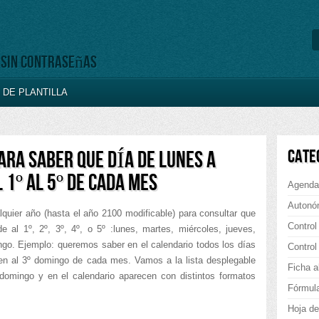
, sin contraseñas
DE PLANTILLA
CATE
ARA SABER QUE DÍA DE LUNES A
 1º AL 5º DE CADA MES
Agenda
Autonó
lquier año (hasta el año 2100 modificable) para consultar que
Control
 al 1º, 2º, 3º, 4º, o 5º :lunes, martes, miércoles, jueves,
go. Ejemplo: queremos saber en el calendario todos los días
Control
en al 3º domingo de cada mes. Vamos a la lista desplegable
Ficha a
domingo y en el calendario aparecen con distintos formatos
Fórmul
Hoja de