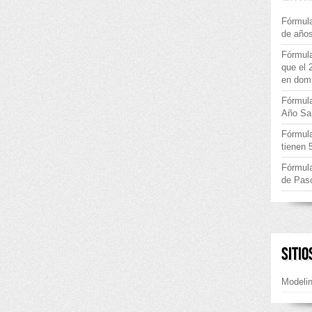
Fórmula
de años
Fórmula
que el 
en dom
Fórmul
Año Sa
Fórmula
tienen 
Fórmul
de Pas
SITIO
Modeli