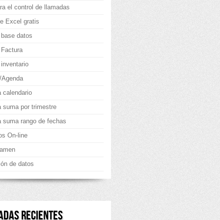
ra el control de llamadas
e Excel gratis
 base datos
 Factura
inventario
g/Agenda
a calendario
la suma por trimestre
la suma rango de fechas
os On-line
xamen
ión de datos
ADAS RECIENTES