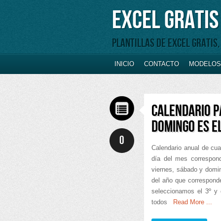
Excel Gratis
Plantillas de Excel gratis
INICIO
CONTACTO
MODELOS 
CALENDARIO P
DOMINGO ES EL
0
Calendario anual de cua
día del mes corresponde
viernes, sábado y domin
del año que correspond
seleccionamos el 3º y 
todos
Read More ...